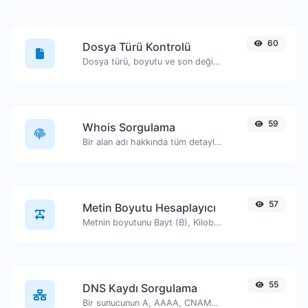
60
Dosya Türü Kontrolü
Dosya türü, boyutu ve son değiştirilme tarihi gibi bilgileri görüntüleyin.
59
Whois Sorgulama
Bir alan adı hakkında tüm detayları edinin.
57
Metin Boyutu Hesaplayıcı
Metnin boyutunu Bayt (B), Kilobayt (KB) veya Megabayt (MB) cinsinden alın.
55
DNS Kaydı Sorgulama
Bir sunucunun A, AAAA, CNAME, MX, NS, TXT, SOA DNS kayıtlarını bulun.