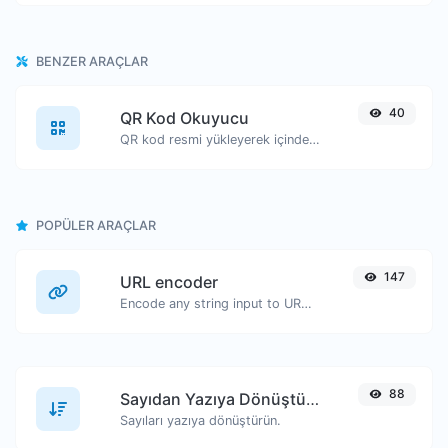
BENZER ARAÇLAR
40
QR Kod Okuyucu
QR kod resmi yükleyerek içindeki verileri çıkarın.
POPÜLER ARAÇLAR
147
URL encoder
Encode any string input to URL format.
88
Sayıdan Yazıya Dönüştürücü
Sayıları yazıya dönüştürün.