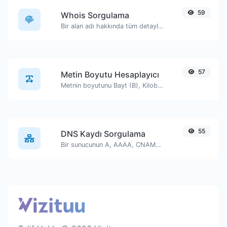
59
Whois Sorgulama
Bir alan adı hakkında tüm detayları edinin.
57
Metin Boyutu Hesaplayıcı
Metnin boyutunu Bayt (B), Kilobayt (KB) veya Megabayt (MB) cinsinden alın.
55
DNS Kaydı Sorgulama
Bir sunucunun A, AAAA, CNAME, MX, NS, TXT, SOA DNS kayıtlarını bulun.