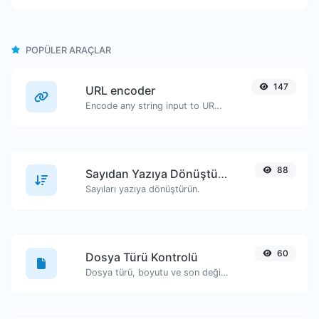
POPÜLER ARAÇLAR
147
URL encoder
Encode any string input to URL format.
88
Sayıdan Yazıya Dönüştürücü
Sayıları yazıya dönüştürün.
60
Dosya Türü Kontrolü
Dosya türü, boyutu ve son değiştirilme tarihi gibi bilgileri görüntüleyin.