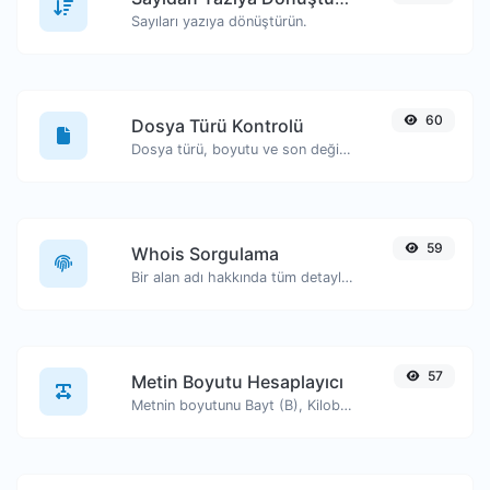
Sayıları yazıya dönüştürün.
60
Dosya Türü Kontrolü
Dosya türü, boyutu ve son değiştirilme tarihi gibi bilgileri görüntüleyin.
59
Whois Sorgulama
Bir alan adı hakkında tüm detayları edinin.
57
Metin Boyutu Hesaplayıcı
Metnin boyutunu Bayt (B), Kilobayt (KB) veya Megabayt (MB) cinsinden alın.