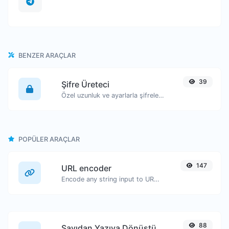
BENZER ARAÇLAR
39
Şifre Üreteci
Özel uzunluk ve ayarlarla şifreler oluşturun.
POPÜLER ARAÇLAR
147
URL encoder
Encode any string input to URL format.
88
Sayıdan Yazıya Dönüştürücü