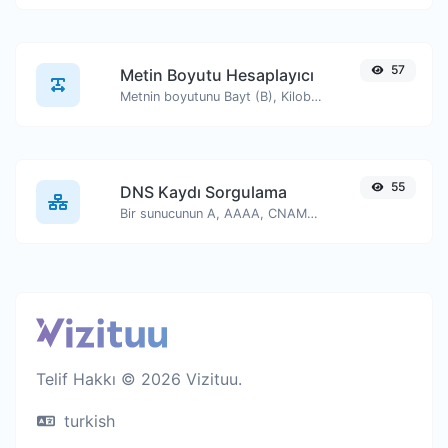
57
Metin Boyutu Hesaplayıcı
Metnin boyutunu Bayt (B), Kilobayt (KB) veya Megabayt (MB) cinsinden alın.
55
DNS Kaydı Sorgulama
Bir sunucunun A, AAAA, CNAME, MX, NS, TXT, SOA DNS kayıtlarını bulun.
Telif Hakkı © 2026 Vizituu.
turkish