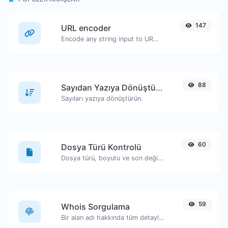
147
URL encoder
Encode any string input to URL format.
88
Sayıdan Yazıya Dönüştürücü
Sayıları yazıya dönüştürün.
60
Dosya Türü Kontrolü
Dosya türü, boyutu ve son değiştirilme tarihi gibi bilgileri görüntüleyin.
59
Whois Sorgulama
Bir alan adı hakkında tüm detayları edinin.