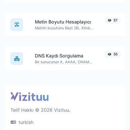
57
Metin Boyutu Hesaplayıcı
Metnin boyutunu Bayt (B), Kilobayt (KB) veya Megabayt (MB) cinsinden alın.
55
DNS Kaydı Sorgulama
Bir sunucunun A, AAAA, CNAME, MX, NS, TXT, SOA DNS kayıtlarını bulun.
Telif Hakkı © 2026 Vizituu.
turkish