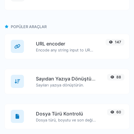
POPÜLER ARAÇLAR
147
URL encoder
Encode any string input to URL format.
88
Sayıdan Yazıya Dönüştürücü
Sayıları yazıya dönüştürün.
60
Dosya Türü Kontrolü
Dosya türü, boyutu ve son değiştirilme tarihi gibi bilgileri görüntüleyin.