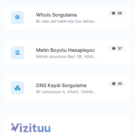
59
Whois Sorgulama
Bir alan adı hakkında tüm detayları edinin.
57
Metin Boyutu Hesaplayıcı
Metnin boyutunu Bayt (B), Kilobayt (KB) veya Megabayt (MB) cinsinden alın.
55
DNS Kaydı Sorgulama
Bir sunucunun A, AAAA, CNAME, MX, NS, TXT, SOA DNS kayıtlarını bulun.