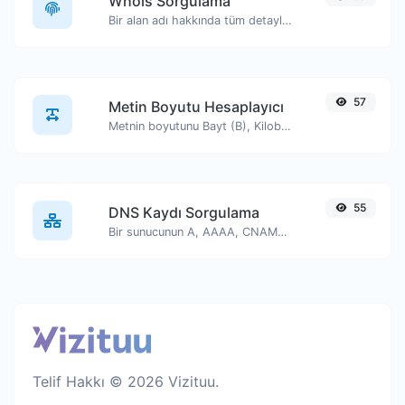
Whois Sorgulama
Bir alan adı hakkında tüm detayları edinin.
57
Metin Boyutu Hesaplayıcı
Metnin boyutunu Bayt (B), Kilobayt (KB) veya Megabayt (MB) cinsinden alın.
55
DNS Kaydı Sorgulama
Bir sunucunun A, AAAA, CNAME, MX, NS, TXT, SOA DNS kayıtlarını bulun.
Telif Hakkı © 2026 Vizituu.