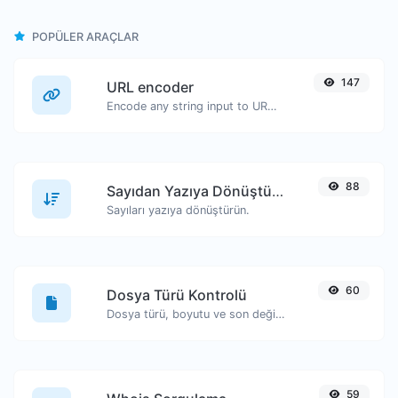
POPÜLER ARAÇLAR
147
URL encoder
Encode any string input to URL format.
88
Sayıdan Yazıya Dönüştürücü
Sayıları yazıya dönüştürün.
60
Dosya Türü Kontrolü
Dosya türü, boyutu ve son değiştirilme tarihi gibi bilgileri görüntüleyin.
59