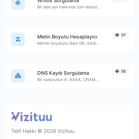
Whois Sorgulama
Bir alan adı hakkında tüm detayları edinin.
57
Metin Boyutu Hesaplayıcı
Metnin boyutunu Bayt (B), Kilobayt (KB) veya Megabayt (MB) cinsinden alın.
55
DNS Kaydı Sorgulama
Bir sunucunun A, AAAA, CNAME, MX, NS, TXT, SOA DNS kayıtlarını bulun.
Telif Hakkı © 2026 Vizituu.