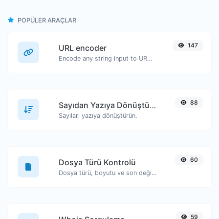
POPÜLER ARAÇLAR
147
URL encoder
Encode any string input to URL format.
88
Sayıdan Yazıya Dönüştürücü
Sayıları yazıya dönüştürün.
60
Dosya Türü Kontrolü
Dosya türü, boyutu ve son değiştirilme tarihi gibi bilgileri görüntüleyin.
59