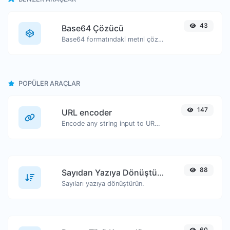
43
Base64 Çözücü
Base64 formatındaki metni çözerek orijinal haline getirin.
POPÜLER ARAÇLAR
147
URL encoder
Encode any string input to URL format.
88
Sayıdan Yazıya Dönüştürücü
Sayıları yazıya dönüştürün.
60