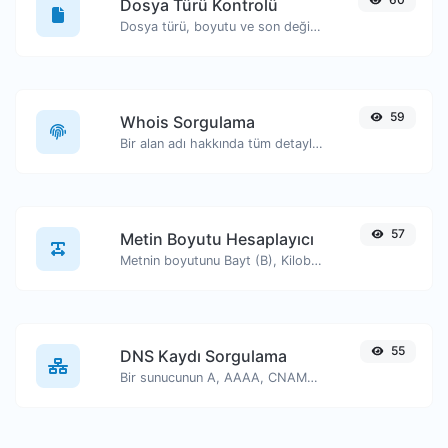
Dosya Türü Kontrolü
Dosya türü, boyutu ve son değiştirilme tarihi gibi bilgileri görüntüleyin.
59
Whois Sorgulama
Bir alan adı hakkında tüm detayları edinin.
57
Metin Boyutu Hesaplayıcı
Metnin boyutunu Bayt (B), Kilobayt (KB) veya Megabayt (MB) cinsinden alın.
55
DNS Kaydı Sorgulama
Bir sunucunun A, AAAA, CNAME, MX, NS, TXT, SOA DNS kayıtlarını bulun.