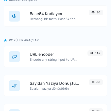
36
Base64 Kodlayıcı
Herhangi bir metni Base64 formatında kodlayın.
POPÜLER ARAÇLAR
147
URL encoder
Encode any string input to URL format.
88
Sayıdan Yazıya Dönüştürücü
Sayıları yazıya dönüştürün.
60