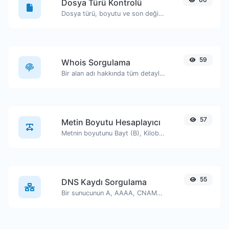
Dosya Türü Kontrolü
Dosya türü, boyutu ve son değiştirilme tarihi gibi bilgileri görüntüleyin.
59
Whois Sorgulama
Bir alan adı hakkında tüm detayları edinin.
57
Metin Boyutu Hesaplayıcı
Metnin boyutunu Bayt (B), Kilobayt (KB) veya Megabayt (MB) cinsinden alın.
55
DNS Kaydı Sorgulama
Bir sunucunun A, AAAA, CNAME, MX, NS, TXT, SOA DNS kayıtlarını bulun.