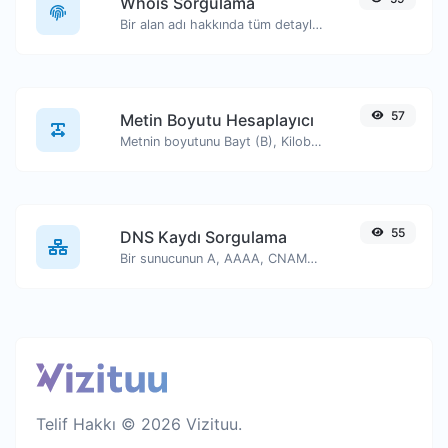
Whois Sorgulama
Bir alan adı hakkında tüm detayları edinin.
57
Metin Boyutu Hesaplayıcı
Metnin boyutunu Bayt (B), Kilobayt (KB) veya Megabayt (MB) cinsinden alın.
55
DNS Kaydı Sorgulama
Bir sunucunun A, AAAA, CNAME, MX, NS, TXT, SOA DNS kayıtlarını bulun.
Telif Hakkı © 2026 Vizituu.