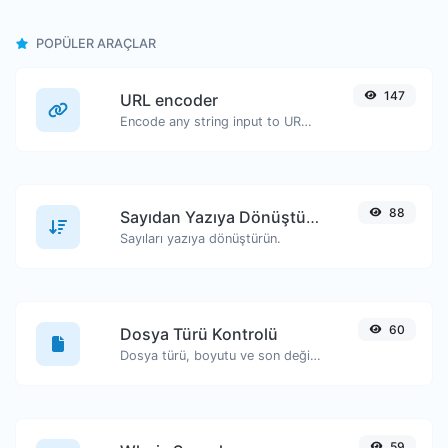
POPÜLER ARAÇLAR
147
URL encoder
Encode any string input to URL format.
88
Sayıdan Yazıya Dönüştürücü
Sayıları yazıya dönüştürün.
60
Dosya Türü Kontrolü
Dosya türü, boyutu ve son değiştirilme tarihi gibi bilgileri görüntüleyin.
59