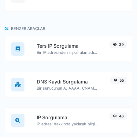
BENZER ARAÇLAR
39
Ters IP Sorgulama
Bir IP adresinden ilişkili alan adını/sunucuyu bulmaya çalışın.
55
DNS Kaydı Sorgulama
Bir sunucunun A, AAAA, CNAME, MX, NS, TXT, SOA DNS kayıtlarını bulun.
46
IP Sorgulama
IP adresi hakkında yaklaşık bilgiler edinin.