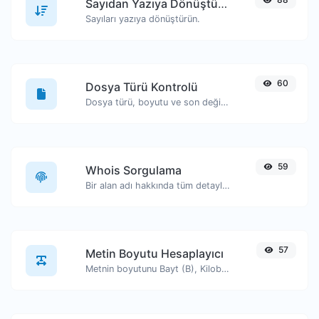
Sayıdan Yazıya Dönüştürücü
Sayıları yazıya dönüştürün.
60
Dosya Türü Kontrolü
Dosya türü, boyutu ve son değiştirilme tarihi gibi bilgileri görüntüleyin.
59
Whois Sorgulama
Bir alan adı hakkında tüm detayları edinin.
57
Metin Boyutu Hesaplayıcı
Metnin boyutunu Bayt (B), Kilobayt (KB) veya Megabayt (MB) cinsinden alın.