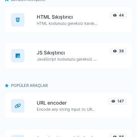
44
HTML Sıkıştırıcı
HTML kodunuzu gereksiz karakterleri kaldırarak optimize edin.
39
JS Sıkıştırıcı
JavaScript kodunuzu gereksiz karakterleri kaldırarak optimize edin.
POPÜLER ARAÇLAR
147
URL encoder
Encode any string input to URL format.
88