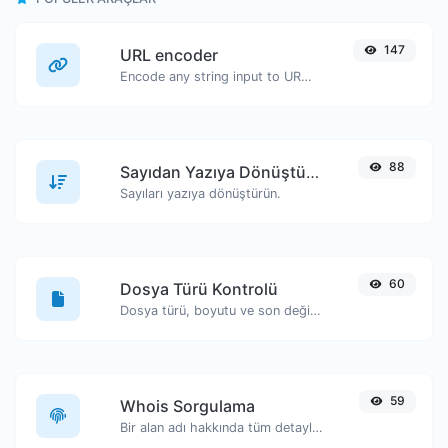
147
URL encoder
Encode any string input to URL format.
88
Sayıdan Yazıya Dönüştürücü
Sayıları yazıya dönüştürün.
60
Dosya Türü Kontrolü
Dosya türü, boyutu ve son değiştirilme tarihi gibi bilgileri görüntüleyin.
59
Whois Sorgulama
Bir alan adı hakkında tüm detayları edinin.