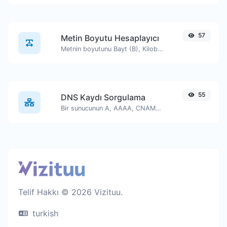
57
Metin Boyutu Hesaplayıcı
Metnin boyutunu Bayt (B), Kilobayt (KB) veya Megabayt (MB) cinsinden alın.
55
DNS Kaydı Sorgulama
Bir sunucunun A, AAAA, CNAME, MX, NS, TXT, SOA DNS kayıtlarını bulun.
Telif Hakkı © 2026 Vizituu.
turkish