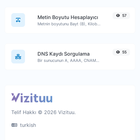
57
Metin Boyutu Hesaplayıcı
Metnin boyutunu Bayt (B), Kilobayt (KB) veya Megabayt (MB) cinsinden alın.
55
DNS Kaydı Sorgulama
Bir sunucunun A, AAAA, CNAME, MX, NS, TXT, SOA DNS kayıtlarını bulun.
Telif Hakkı © 2026 Vizituu.
turkish