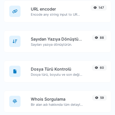
147
URL encoder
Encode any string input to URL format.
88
Sayıdan Yazıya Dönüştürücü
Sayıları yazıya dönüştürün.
60
Dosya Türü Kontrolü
Dosya türü, boyutu ve son değiştirilme tarihi gibi bilgileri görüntüleyin.
59
Whois Sorgulama
Bir alan adı hakkında tüm detayları edinin.