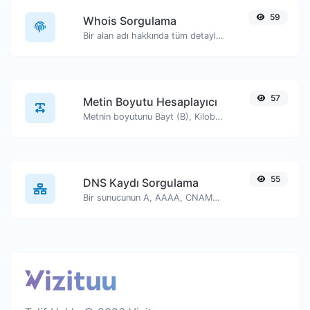
59
Whois Sorgulama
Bir alan adı hakkında tüm detayları edinin.
57
Metin Boyutu Hesaplayıcı
Metnin boyutunu Bayt (B), Kilobayt (KB) veya Megabayt (MB) cinsinden alın.
55
DNS Kaydı Sorgulama
Bir sunucunun A, AAAA, CNAME, MX, NS, TXT, SOA DNS kayıtlarını bulun.