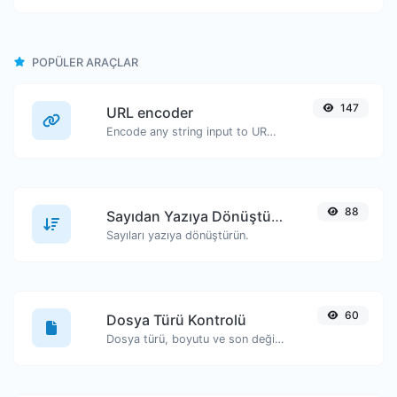
POPÜLER ARAÇLAR
147
URL encoder
Encode any string input to URL format.
88
Sayıdan Yazıya Dönüştürücü
Sayıları yazıya dönüştürün.
60
Dosya Türü Kontrolü
Dosya türü, boyutu ve son değiştirilme tarihi gibi bilgileri görüntüleyin.