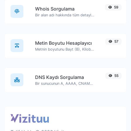
59
Whois Sorgulama
Bir alan adı hakkında tüm detayları edinin.
57
Metin Boyutu Hesaplayıcı
Metnin boyutunu Bayt (B), Kilobayt (KB) veya Megabayt (MB) cinsinden alın.
55
DNS Kaydı Sorgulama
Bir sunucunun A, AAAA, CNAME, MX, NS, TXT, SOA DNS kayıtlarını bulun.