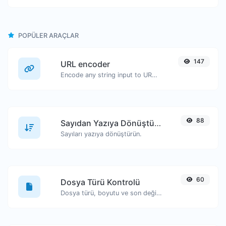
POPÜLER ARAÇLAR
147
URL encoder
Encode any string input to URL format.
88
Sayıdan Yazıya Dönüştürücü
Sayıları yazıya dönüştürün.
60
Dosya Türü Kontrolü
Dosya türü, boyutu ve son değiştirilme tarihi gibi bilgileri görüntüleyin.