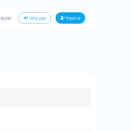
raçlar
Giriş yap
Kayıt ol