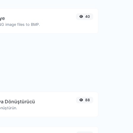
40
ye
NG image files to BMP.
88
ya Dönüştürücü
önüştürün.