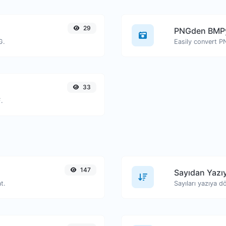
29
PNGden BMP
G.
Easily convert P
33
.
147
Sayıdan Yazı
t.
Sayıları yazıya d