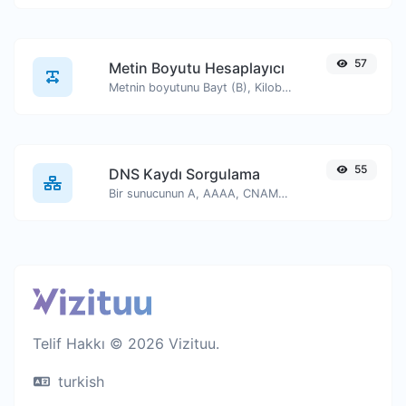
57
Metin Boyutu Hesaplayıcı
Metnin boyutunu Bayt (B), Kilobayt (KB) veya Megabayt (MB) cinsinden alın.
55
DNS Kaydı Sorgulama
Bir sunucunun A, AAAA, CNAME, MX, NS, TXT, SOA DNS kayıtlarını bulun.
Telif Hakkı © 2026 Vizituu.
turkish