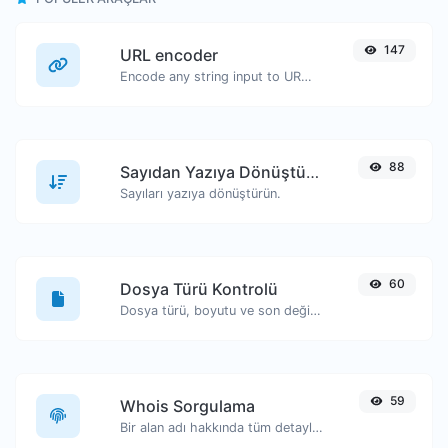
147
URL encoder
Encode any string input to URL format.
88
Sayıdan Yazıya Dönüştürücü
Sayıları yazıya dönüştürün.
60
Dosya Türü Kontrolü
Dosya türü, boyutu ve son değiştirilme tarihi gibi bilgileri görüntüleyin.
59
Whois Sorgulama
Bir alan adı hakkında tüm detayları edinin.