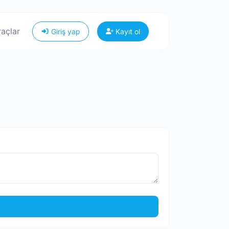
raçlar
Giriş yap
Kayıt ol