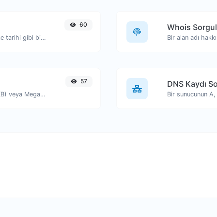
60
Whois Sorgu
Dosya türü, boyutu ve son değiştirilme tarihi gibi bilgileri görüntüleyin.
Bir alan adı hakk
57
DNS Kaydı S
Metnin boyutunu Bayt (B), Kilobayt (KB) veya Megabayt (MB) cinsinden alın.