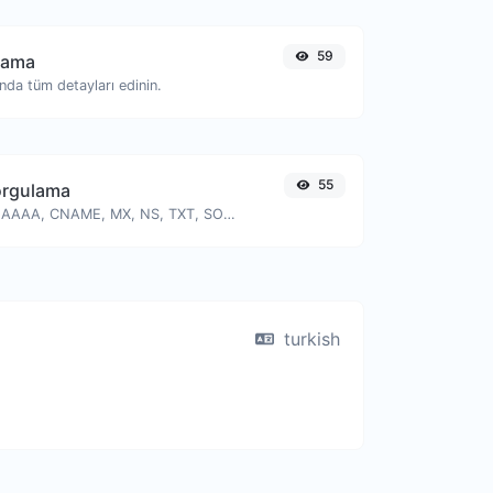
59
lama
ında tüm detayları edinin.
55
orgulama
Bir sunucunun A, AAAA, CNAME, MX, NS, TXT, SOA DNS kayıtlarını bulun.
turkish