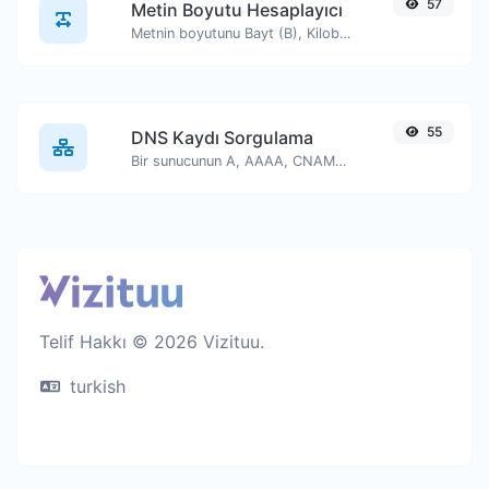
57
Metin Boyutu Hesaplayıcı
Metnin boyutunu Bayt (B), Kilobayt (KB) veya Megabayt (MB) cinsinden alın.
55
DNS Kaydı Sorgulama
Bir sunucunun A, AAAA, CNAME, MX, NS, TXT, SOA DNS kayıtlarını bulun.
Telif Hakkı © 2026 Vizituu.
turkish