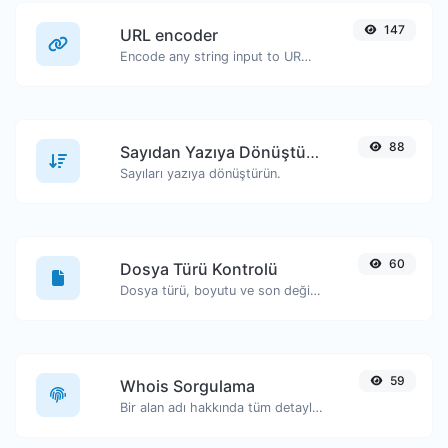
147
URL encoder
Encode any string input to URL format.
88
Sayıdan Yazıya Dönüştürücü
Sayıları yazıya dönüştürün.
60
Dosya Türü Kontrolü
Dosya türü, boyutu ve son değiştirilme tarihi gibi bilgileri görüntüleyin.
59
Whois Sorgulama
Bir alan adı hakkında tüm detayları edinin.