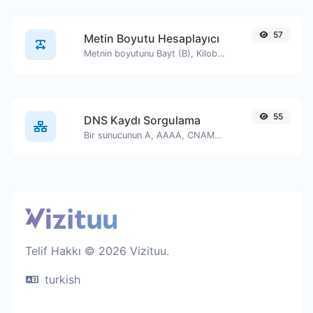
57
Metin Boyutu Hesaplayıcı
Metnin boyutunu Bayt (B), Kilobayt (KB) veya Megabayt (MB) cinsinden alın.
55
DNS Kaydı Sorgulama
Bir sunucunun A, AAAA, CNAME, MX, NS, TXT, SOA DNS kayıtlarını bulun.
Telif Hakkı © 2026 Vizituu.
turkish