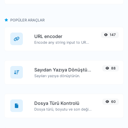
POPÜLER ARAÇLAR
147
URL encoder
Encode any string input to URL format.
88
Sayıdan Yazıya Dönüştürücü
Sayıları yazıya dönüştürün.
60
Dosya Türü Kontrolü
Dosya türü, boyutu ve son değiştirilme tarihi gibi bilgileri görüntüleyin.