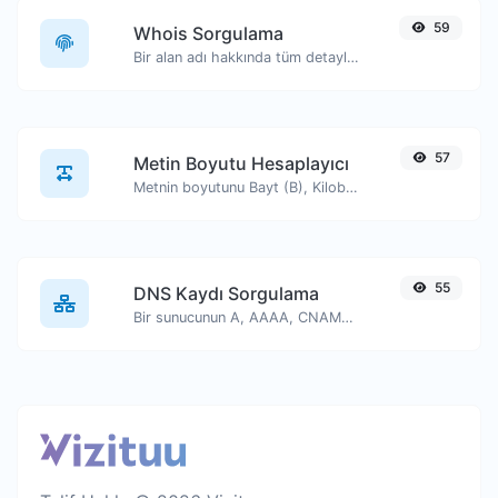
59
Whois Sorgulama
Bir alan adı hakkında tüm detayları edinin.
57
Metin Boyutu Hesaplayıcı
Metnin boyutunu Bayt (B), Kilobayt (KB) veya Megabayt (MB) cinsinden alın.
55
DNS Kaydı Sorgulama
Bir sunucunun A, AAAA, CNAME, MX, NS, TXT, SOA DNS kayıtlarını bulun.