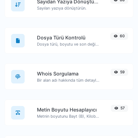
Sayıdan Yazıya Dönüştürücü
Sayıları yazıya dönüştürün.
60
Dosya Türü Kontrolü
Dosya türü, boyutu ve son değiştirilme tarihi gibi bilgileri görüntüleyin.
59
Whois Sorgulama
Bir alan adı hakkında tüm detayları edinin.
57
Metin Boyutu Hesaplayıcı
Metnin boyutunu Bayt (B), Kilobayt (KB) veya Megabayt (MB) cinsinden alın.