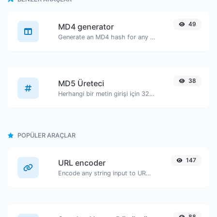
49
MD4 generator
Generate an MD4 hash for any string input.
38
MD5 Üreteci
Herhangi bir metin girişi için 32 karakter uzunluğunda MD5 hash üretin.
POPÜLER ARAÇLAR
147
URL encoder
Encode any string input to URL format.
88