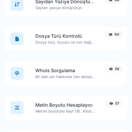
Sayıdan Yazıya Dönüştürücü
Sayıları yazıya dönüştürün.
60
Dosya Türü Kontrolü
Dosya türü, boyutu ve son değiştirilme tarihi gibi bilgileri görüntüleyin.
59
Whois Sorgulama
Bir alan adı hakkında tüm detayları edinin.
57
Metin Boyutu Hesaplayıcı
Metnin boyutunu Bayt (B), Kilobayt (KB) veya Megabayt (MB) cinsinden alın.