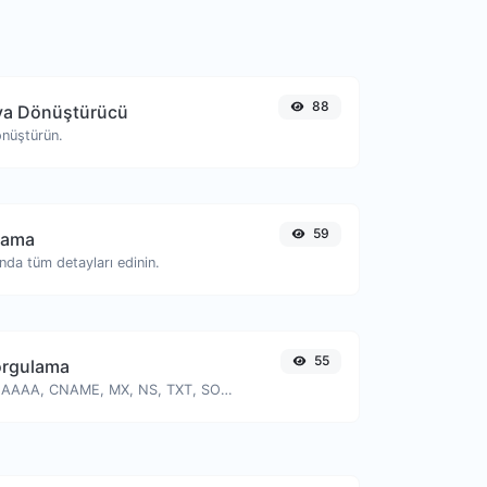
88
ya Dönüştürücü
önüştürün.
59
lama
ında tüm detayları edinin.
55
orgulama
Bir sunucunun A, AAAA, CNAME, MX, NS, TXT, SOA DNS kayıtlarını bulun.