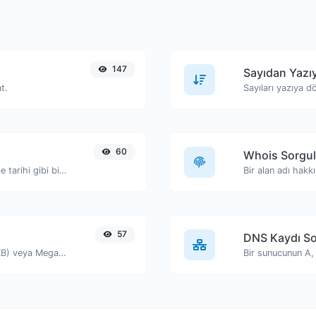
147
Sayıdan Yazı
t.
Sayıları yazıya d
60
Whois Sorgu
Dosya türü, boyutu ve son değiştirilme tarihi gibi bilgileri görüntüleyin.
Bir alan adı hakk
57
DNS Kaydı S
Metnin boyutunu Bayt (B), Kilobayt (KB) veya Megabayt (MB) cinsinden alın.