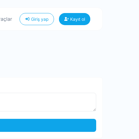
raçlar
Giriş yap
Kayıt ol