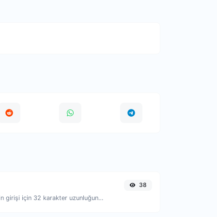
38
Herhangi bir metin girişi için 32 karakter uzunluğunda MD5 hash üretin.