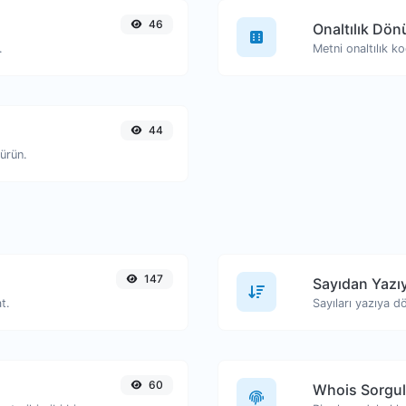
46
Onaltılık Dö
.
Metni onaltılık k
44
ürün.
147
Sayıdan Yazı
t.
Sayıları yazıya d
60
Whois Sorgu