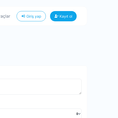
raçlar
Giriş yap
Kayıt ol