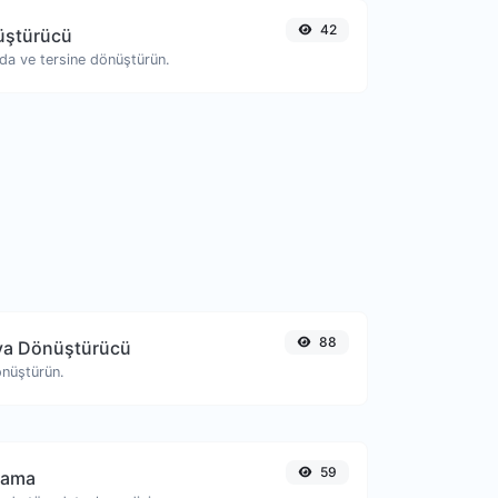
42
nüştürücü
oda ve tersine dönüştürün.
88
ya Dönüştürücü
önüştürün.
59
lama